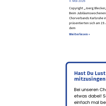
11. Mai 2026
Copyright „Joerg Blecker
Beim Jubiläumswochenend
Chorverbands Karlsruhe im
präsentierten sich am 19. 
dem
Weiterlesen »
Hast Du Lust
mitzusingen
Bei unseren Chö
etwas dabei! 
einfach mal be