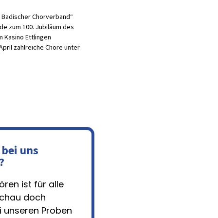
, Badischer Chorverband“
e zum 100. Jubiläum des
 Kasino Ettlingen
April zahlreiche Chöre unter
 bei uns
?
ren ist für alle
Schau doch
i unseren Proben