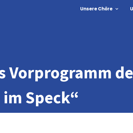
Unsere Chöre
U
ls Vorprogramm de
 im Speck“