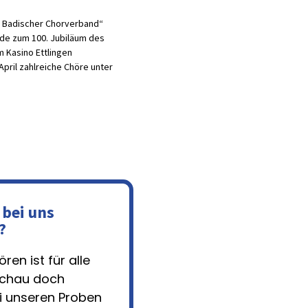
, Badischer Chorverband“
e zum 100. Jubiläum des
 Kasino Ettlingen
April zahlreiche Chöre unter
 bei uns
?
ren ist für alle
Schau doch
i unseren Proben