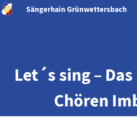
Sängerhain Grünwettersbach
Let´s sing – Da
Chören Imb