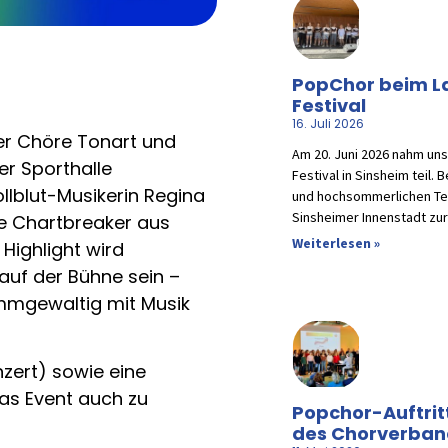
PopChor beim L
Festival
16. Juli 2026
der Chöre Tonart und
Am 20. Juni 2026 nahm un
der Sporthalle
Festival in Sinsheim teil.
llblut-Musikerin Regina
und hochsommerlichen Te
Sinsheimer Innenstadt zur
e Chartbreaker aus
Weiterlesen »
ighlight wird
auf der Bühne sein –
mmgewaltig mit Musik
zert) sowie eine
as Event auch zu
Popchor-Auftrit
des Chorverban