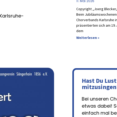
11. Mai 2026
Copyright „Joerg Blecker
Beim Jubiläumswochenend
Karlsruhe-
Chorverbands Karlsruhe im
präsentierten sich am 19. 
dem
Weiterlesen »
Hast Du Lust
mitzusingen
Bei unseren Chö
etwas dabei! 
einfach mal be