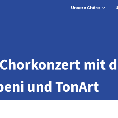
Unsere Chöre
U
s Chorkonzert mit 
eni und TonArt