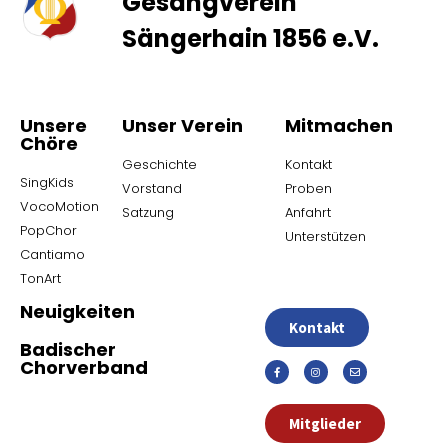
Gesangverein
Sängerhain 1856 e.V.
Unsere
Unser Verein
Mitmachen
Chöre
Geschichte
Kontakt
SingKids
Vorstand
Proben
VocoMotion
Satzung
Anfahrt
PopChor
Unterstützen
Cantiamo
TonArt
Neuigkeiten
Kontakt
Badischer
Chorverband
Mitglieder